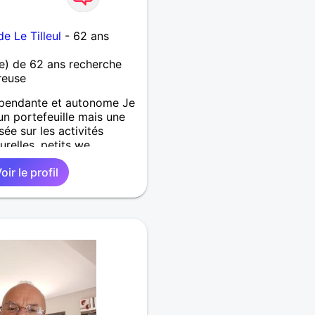
e Le Tilleul
- 62 ans
) de 62 ans recherche
reuse
dépendante et autonome Je
n portefeuille mais une
sée sur les activités
urelles, petits we,
age, une réelle
oir le profil
gée Je pratique le footing
longe côtes Rire,
e donner mutuellement du
re 1,78 m c'est important
non fasse au moins 1,80
 autour d'un verre de
faire connaissance ?
ïste égocentrique partez