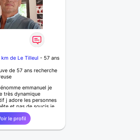
 km de Le Tilleul
- 57 ans
ve de 57 ans recherche
reuse
prénomme emmanuel je
de très dynamique
if j adore les personnes
ête et pas de soucis je
 un certain temps et j
oir le profil
un deuxième chapitre à ma
aura duré 4o ans c est peu