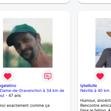
galatino
lybellulle
-Dame-de-Gravenchon à 34 km de
Néville à 40 km 
eul
- 47 ans
Humour, sincérit
 moi exactement comme ça
Rencontre amical
faire le felling. 