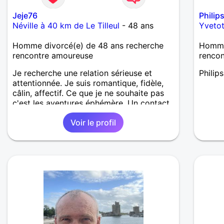
Jeje76
Philip
Néville à 40 km de Le Tilleul
- 48 ans
Yvetot
Homme divorcé(e) de 48 ans recherche
Homme 
rencontre amoureuse
renco
Je recherche une relation sérieuse et
Philips
attentionnée. Je suis romantique, fidèle,
câlin, affectif. Ce que je ne souhaite pas
c'est les aventures éphémère. Un contact
face à face et plus souhaite.
Voir le profil