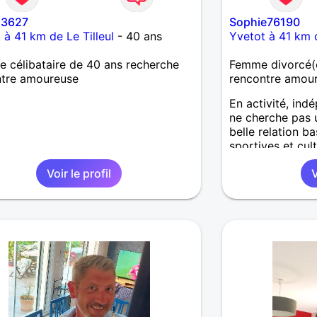
s3627
Sophie76190
 à 41 km de Le Tilleul
- 40 ans
Yvetot à 41 km d
célibataire de 40 ans recherche
Femme divorcé(e
ntre amoureuse
rencontre amou
En activité, in
ne cherche pas u
belle relation ba
sportives et cult
moments de part
Voir le profil
V
complicité parta
la randonnée le 
communiquer, s
bonheur Je mesu
que mon compag
Retrouvons nous
chablis afin de 
Sophie Ps : égo
vite !