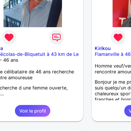
va
Kirikou
Nicolas-de-Bliquetuit à 43 km de Le
Flamanville à 46
- 46 ans
Homme veuf/veu
célibataire de 46 ans recherche
rencontre amou
ntre amoureuse
Bonjour je me 
echerche d une femme ouverte,
suis quelqu'un 
...
chaleureux sport
franches et honn
suis veuf depuis
Voir le profil
V
espère trouver 
vie la première 
dire