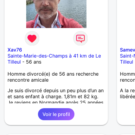
Xav76
Same
Sainte-Marie-des-Champs à 41 km de Le
Saint-
Tilleul
- 56 ans
Tilleul
Homme divorcé(e) de 56 ans recherche
Homme 
rencontre amicale
renco
Je suis divorcé depuis un peu plus d’un an
A la r
et sans enfant à charge. 1,81m et 82 kg.
libérée
Je reviens en Normandie après 25 années.
Je recherche une relation suivie sans
Voir le profil
pression et dans la simplicité. Mes loisirs
sont souvent balade et visite de
monuments. Pas fan de toute vulgarité,
j’apprécie l’élégance des mots et des