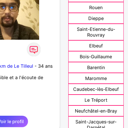
Rouen
Dieppe
Saint-Etienne-du-
Rouvray
Elbeuf
Bois-Guillaume
km de Le Tilleul
- 34 ans
Barentin
ible et a l'écoute de
Maromme
Caudebec-lès-Elbeuf
Le Tréport
Neufchâtel-en-Bray
oir le profil
Saint-Jacques-sur-
Darnétal