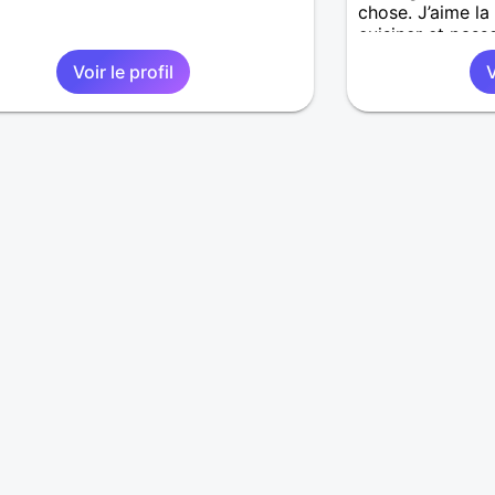
chose. J’aime la
cuisiner et pas
des gens biens
Voir le profil
V