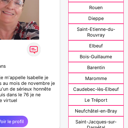
Rouen
Dieppe
Saint-Etienne-du-
Rouvray
Elbeuf
Bois-Guillaume
ans
Barentin
e m'appelle Isabelle je
Maromme
ns au mois de novembre je
u'un de sérieux honnête
Caudebec-lès-Elbeuf
is dans le 76 je ne
Le Tréport
 virtuel
Neufchâtel-en-Bray
oir le profil
Saint-Jacques-sur-
Darnétal