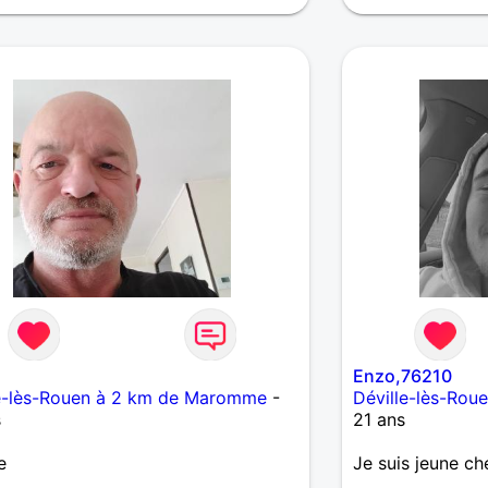
Enzo,76210
le-lès-Rouen à 2 km de Maromme
-
Déville-lès-Ro
s
21 ans
e
Je suis jeune ch