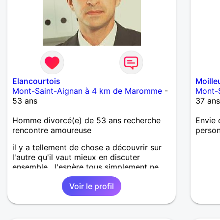
Elancourtois
Moill
Mont-Saint-Aignan à 4 km de Maromme
-
Mont-
53 ans
37 an
Homme divorcé(e) de 53 ans recherche
Envie 
rencontre amoureuse
person
il y a tellement de chose a découvrir sur
l'autre qu'il vaut mieux en discuter
ensemble. J'espère tous simplement ne
pas vous décevoir mais pour cela il faut
Voir le profil
rentrer en contact ?