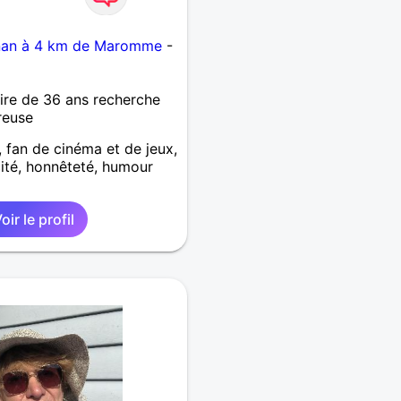
nan à 4 km de Maromme
-
re de 36 ans recherche
reuse
, fan de cinéma et de jeux,
ité, honnêteté, humour
oir le profil