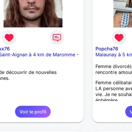
eux76
Popcha76
Saint-Aignan à 4 km de Maromme
-
Malaunay à 5 
s
Femme divorcé(e
de découvrir de nouvelles
rencontre amou
nes.
Femme célibatair
LA personne ave
vie. Je ne souha
éphémère.
Voir le profil
V