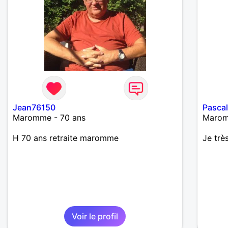
Jean76150
Pasca
Maromme - 70 ans
Marom
H 70 ans retraite maromme
Je trè
Voir le profil