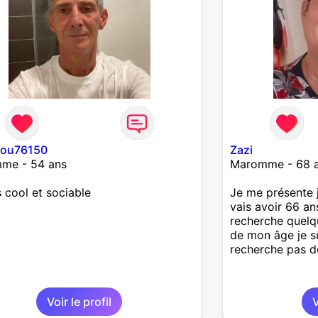
lou76150
Zazi
me - 54 ans
Maromme - 68 
s cool et sociable
Je me présente j
vais avoir 66 a
recherche quelq
de mon âge je su
recherche pas de
Voir le profil
V