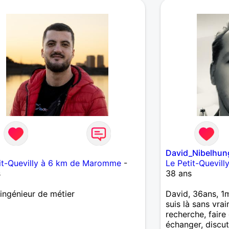
8
David_Nibelhun
it-Quevilly à 6 km de Maromme
-
Le Petit-Quevil
s
38 ans
ingénieur de métier
David, 36ans, 1m
suis là sans vra
recherche, faire
échanger, discut