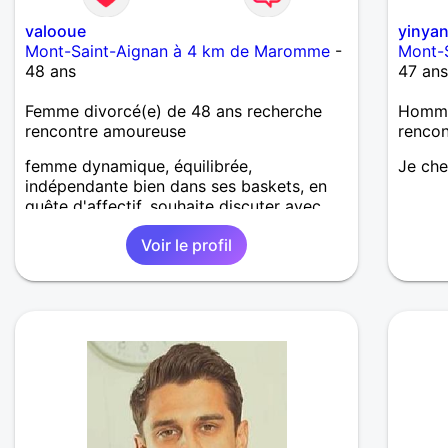
valooue
yinya
Mont-Saint-Aignan à 4 km de Maromme
-
Mont-
48 ans
47 an
Femme divorcé(e) de 48 ans recherche
Homme 
rencontre amoureuse
renco
femme dynamique, équilibrée,
Je che
indépendante bien dans ses baskets, en
quête d'affectif, souhaite discuter avec
hommes bien dans leur têtes, droles et
Voir le profil
sympas.