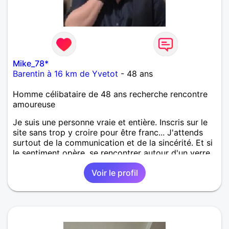
Mike_78*
Barentin à 16 km de Yvetot
- 48 ans
Homme célibataire de 48 ans recherche rencontre
amoureuse
Je suis une personne vraie et entière. Inscris sur le
site sans trop y croire pour être franc... J'attends
surtout de la communication et de la sincérité. Et si
le sentiment opère, se rencontrer autour d'un verre
serait le bienvenu. Rien ne vaut une rencontre en
Voir le profil
face à face plutôt que de se cacher derrière le
virtuel... Qu'en pensez-vous ?