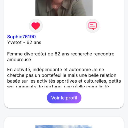
Sophie76190
Yvetot - 62 ans
Femme divorcé(e) de 62 ans recherche rencontre
amoureuse
En activité, indépendante et autonome Je ne
cherche pas un portefeuille mais une belle relation
basée sur les activités sportives et culturelles, petits
we, moments de partage, une réelle complicité
partagée Je pratique le footing la randonnée le
Voir le profil
longe côtes Rire, communiquer, se donner
mutuellement du bonheur Je mesure 1,78 m c'est
important que mon compagnon fasse au moins 1,80
Retrouvons nous autour d'un verre de chablis afin
de faire connaissance ? Sophie Ps : égoïste
égocentrique partez vite !