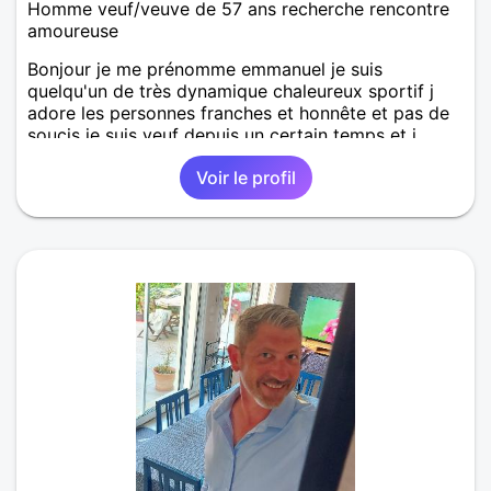
Homme veuf/veuve de 57 ans recherche rencontre
amoureuse
Bonjour je me prénomme emmanuel je suis
quelqu'un de très dynamique chaleureux sportif j
adore les personnes franches et honnête et pas de
soucis je suis veuf depuis un certain temps et j
espère trouver un deuxième chapitre à ma vie la
Voir le profil
première aura duré 4o ans c est peu dire