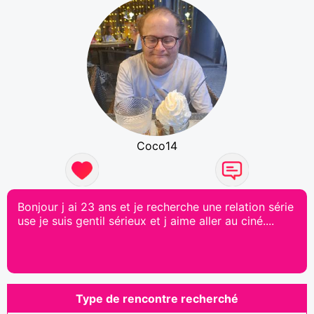
Coco14
Bonjour j ai 23 ans et je recherche une relation série
use je suis gentil sérieux et j aime aller au ciné....
Type de rencontre recherché