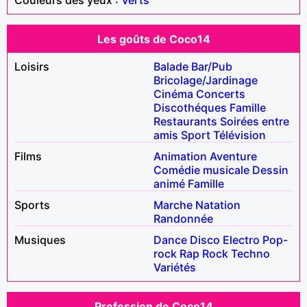
Les goûts de Coco14
Loisirs
Balade
Bar/Pub
Bricolage/Jardinage
Cinéma
Concerts
Discothéques
Famille
Restaurants
Soirées entre
amis
Sport
Télévision
Films
Animation
Aventure
Comédie musicale
Dessin
animé
Famille
Sports
Marche
Natation
Randonnée
Musiques
Dance
Disco
Electro
Pop-
rock
Rap
Rock
Techno
Variétés
Profession de Coco14