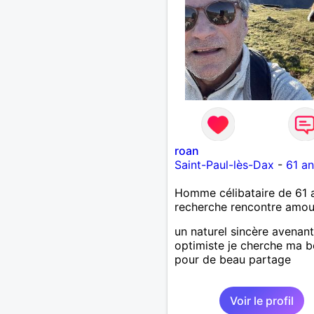
roan
Saint-Paul-lès-Dax
-
61 an
Homme célibataire de 61 
recherche rencontre amo
un naturel sincère avenant
optimiste je cherche ma b
pour de beau partage
Voir le profil