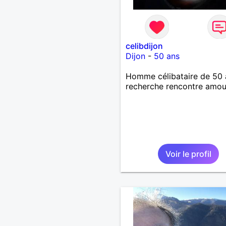
celibdijon
Dijon
-
50 ans
Homme célibataire de 50 
recherche rencontre amo
Voir le profil