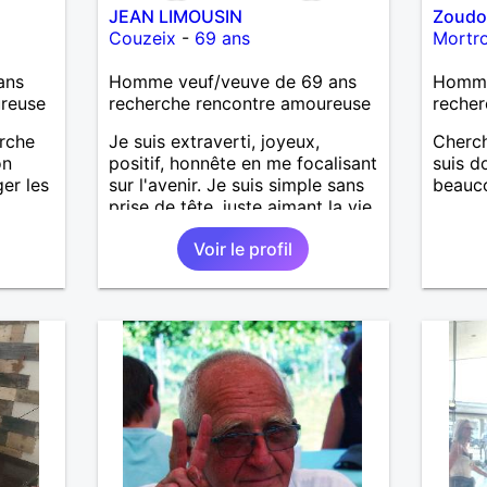
JEAN LIMOUSIN
Zoud
Couzeix
-
69 ans
Mortr
ans
Homme veuf/veuve de 69 ans
Homme
ureuse
recherche rencontre amoureuse
recher
erche
Je suis extraverti, joyeux,
Cherch
on
positif, honnête en me focalisant
suis d
ger les
sur l'avenir. Je suis simple sans
beauco
prise de tête, juste aimant la vie.
des
Toujours en pensées positives,
Voir le profil
heureux de vivre. Malgré mon
veuvage je me tourne vers
l'avenir pour une deuxième vie
intense, remplie de joie, de
tendresse et pourquoi pas par la
suite d'amour. Déjà dans un
premier temps, se connaître,
puis s'apprécier et ensuite
l'avenir nous le dira N'ayez pas
peur du niveau d'étude, je ne me
prends pas la tête sur ce niveau.