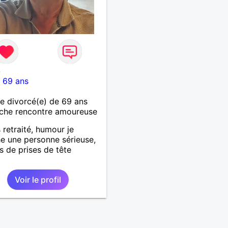
6
-
69 ans
 divorcé(e) de 69 ans
che rencontre amoureuse
 retraité, humour je
e une personne sérieuse,
as de prises de tête
Voir le profil