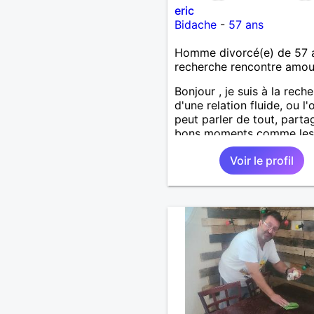
eric
Bidache
-
57 ans
Homme divorcé(e) de 57 
recherche rencontre amo
Bonjour , je suis à la rech
d'une relation fluide, ou l'
peut parler de tout, parta
bons moments comme les
mauvais, sortir partager 
Voir le profil
loisirs etc.... . J'aspire une
relation sincère dans la
confiance .