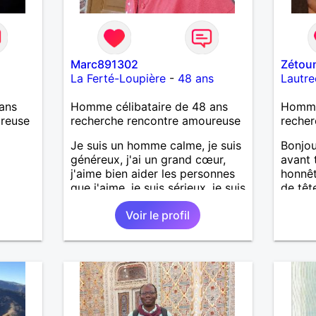
Marc891302
Zétou
La Ferté-Loupière
-
48 ans
Lautre
ans
Homme célibataire de 48 ans
Homme 
ureuse
recherche rencontre amoureuse
recher
Je suis un homme calme, je suis
Bonjou
généreux, j'ai un grand cœur,
avant 
j'aime bien aider les personnes
honnêt
que j'aime, je suis sérieux, je suis
de têt
sincère, je suis honnête, j'aime
Voir le profil
pas qu'on joue avec moi et
j'aime pas les mensonges. Je
cherche une relation amoureuse
et sérieuse.