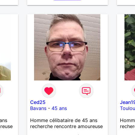
Ced25
Jean1
Bavans
-
45 ans
Toulo
ans
Homme célibataire de 45 ans
Homme
ureuse
recherche rencontre amoureuse
recher