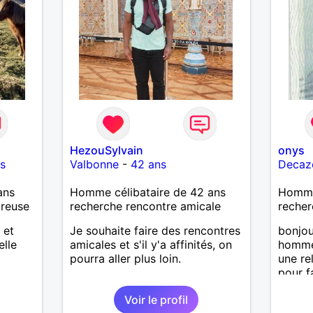
HezouSylvain
onys
s
Valbonne
-
42 ans
Decaze
ans
Homme célibataire de 42 ans
Homme 
ureuse
recherche rencontre amicale
recher
 et
Je souhaite faire des rencontres
bonjou
elle
amicales et s'il y'a affinités, on
homme
pourra aller plus loin.
une re
pour f
chemin
Voir le profil
l'amou