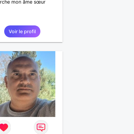
erche mon âme sœur
Voir le profil