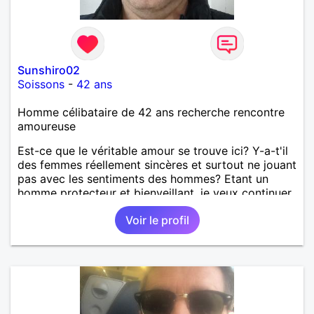
Sunshiro02
Soissons
-
42 ans
Homme célibataire de 42 ans recherche rencontre
amoureuse
Est-ce que le véritable amour se trouve ici? Y-a-t'il
des femmes réellement sincères et surtout ne jouant
pas avec les sentiments des hommes? Etant un
homme protecteur et bienveillant, je veux continuer
d'y croire et pouvoir enfin former la petite famille
Voir le profil
que je désir temps. Faux profil, profiteuse et autres
joyeuseté passer votre chemin, vous ne
m'intéressez pas du tout!