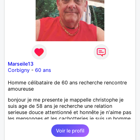
Marseile13
Corbigny
-
60 ans
Homme célibataire de 60 ans recherche rencontre
amoureuse
bonjour je me presente je mappelle christophe je
suis age de 58 ans je recherche une relation
serieuse douce attentionné et honnête je n'aime pas
les mensonges et les cachotteries je suis un homme
sensible doux câlin et franc. PS je n'habite pas à
Voir le profil
Marseille mes fans de l'équipe de l'OM je suis du
département de la Nièvre 58