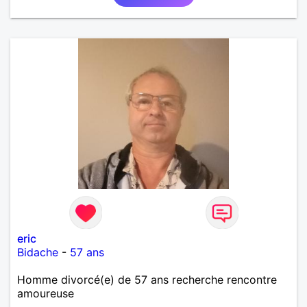
sentiments plus puissants. « Le temps fera son
œuvre » disait Arthur Schopenhauer, philosophe
allemand que j’adore. J’aime discuter sans pour
autant être trop locace. Je suis bourré de qualités
avec très peu de défauts. Je suis altruiste,
bienveillant, empathique, attentionné, honnête,
respectueux, doux de caractère et compréhensif : je
laisse « glisser » beaucoup de choses. Mais ne vous
m’éprenez pas Mesdames, si une personne que
j’aime me trahit une fois, il n’y aura pas de seconde
chance et je l’effacerai à « vitam eternam ».
Néanmoins, je suis un tout petit peu maniaque ainsi
qu’impatient. J’essaye de faire des efforts. Rien de
bien dramatique ! Du moins je le pense……Je suis un
homme facile à vivre. À vous si vous le souhaitez,
d’apprendre à me connaître davantage. J’en serai
ravi….A très bientôt je l’espère.
eric
Bidache
-
57 ans
Homme divorcé(e) de 57 ans recherche rencontre
amoureuse