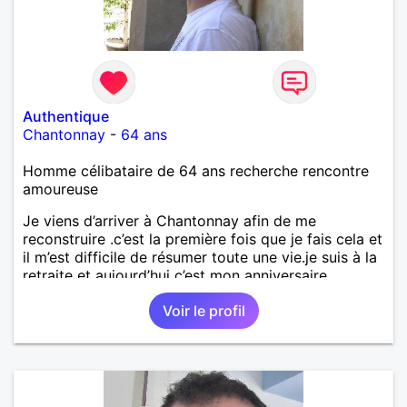
Authentique
Chantonnay
-
64 ans
Homme célibataire de 64 ans recherche rencontre
amoureuse
Je viens d’arriver à Chantonnay afin de me
reconstruire .c’est la première fois que je fais cela et
il m’est difficile de résumer toute une vie.je suis à la
retraite et aujourd’hui c’est mon anniversaire
!J’aimerais rencontrer quelqu’un qui partage les
Voir le profil
mêmes valeurs qui font de quelqu’un un être humain