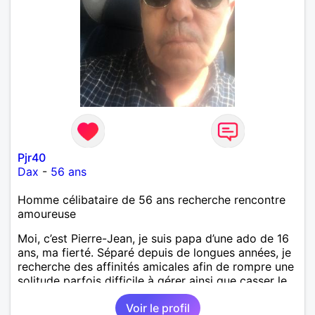
Pjr40
Dax
-
56 ans
Homme célibataire de 56 ans recherche rencontre
amoureuse
Moi, c’est Pierre-Jean, je suis papa d’une ado de 16
ans, ma fierté. Séparé depuis de longues années, je
recherche des affinités amicales afin de rompre une
solitude parfois difficile à gérer ainsi que casser le
vague à l’âme. L’amitié reste extrêmement
Voir le profil
importante à mes yeux mais peut se décliner en des