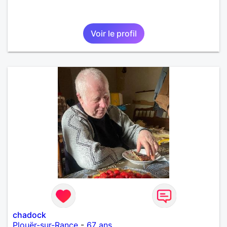
Voir le profil
chadock
Plouër-sur-Rance
-
67 ans