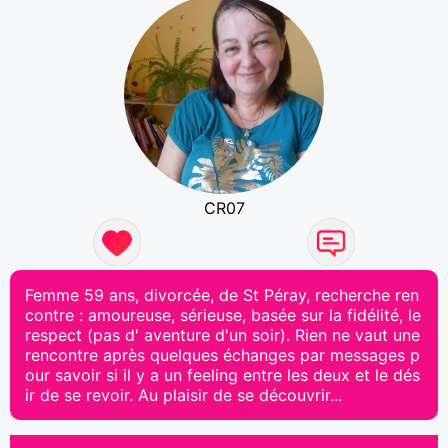
CR07
Femme 59 ans, divorcée, de St Péray, recherche ren
contre : amoureuse, sérieuse, basée sur la fidélité, le
respect (pas d' aventure d'un soir). Rien ne vaut une
rencontre après quelques échanges par messages p
our savoir si il y a un feeling entre les deux et le dés
ir de se revoir. Au plaisir de se découvrir...