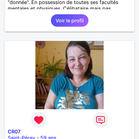
"donnée". En possession de toutes ses facultés
mentales et physiques. Célibataire mais pas
solitaire, je mène une vie bien remplie. Je ne suis
Voir le profil
pas sur ce site par dépit, ni en tant que
représentatrice de la Femme Divorcée Mal dans sa
peau. A bientôt.
CR07
Saint-Péray
-
59 ans