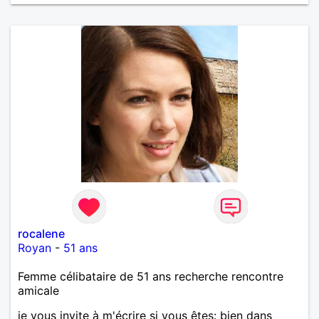
rocalene
Royan
-
51 ans
Femme célibataire de 51 ans recherche rencontre
amicale
je vous invite à m'écrire si vous êtes: bien dans