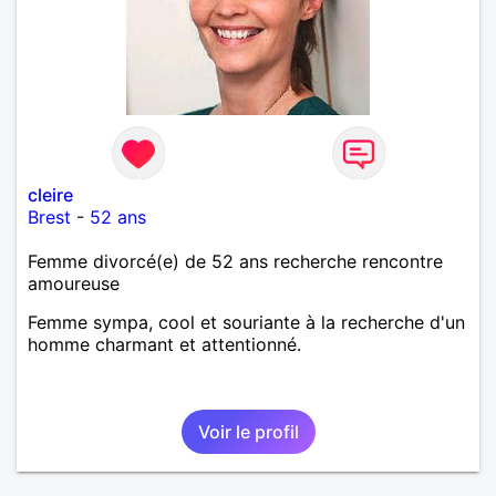
cleire
Brest
-
52 ans
Femme divorcé(e) de 52 ans recherche rencontre
amoureuse
Femme sympa, cool et souriante à la recherche d'un
homme charmant et attentionné.
Voir le profil