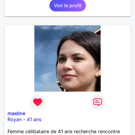
Voir le profil
maeline
Royan
-
41 ans
Femme célibataire de 41 ans recherche rencontre