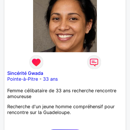
Sincérité Gwada
Pointe-à-Pitre
-
33 ans
Femme célibataire de 33 ans recherche rencontre
amoureuse
Recherche d'un jeune homme compréhensif pour
rencontre sur la Guadeloupe.