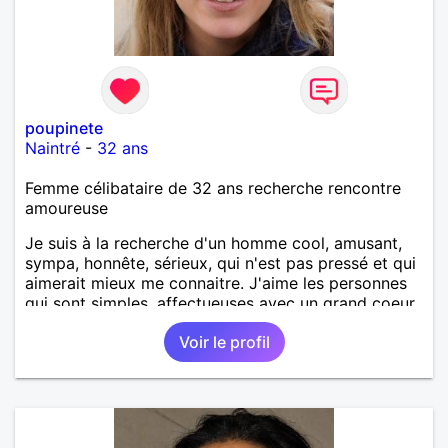
poupinete
Naintré
-
32 ans
Femme célibataire de 32 ans recherche rencontre
amoureuse
Je suis à la recherche d'un homme cool, amusant,
sympa, honnête, sérieux, qui n'est pas pressé et qui
aimerait mieux me connaitre. J'aime les personnes
qui sont simples, affectueuses avec un grand coeur.
Voir le profil