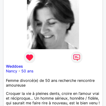
Weddoes
Nancy
-
50 ans
Femme divorcé(e) de 50 ans recherche rencontre
amoureuse
Croquer la vie à pleines dents, croire en l’amour vrai
et réciproque… Un homme sérieux, honnête / fidèle,
qui saurait me faire rire à nouveau, est le bien venu !