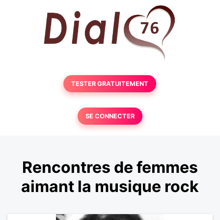
TESTER GRATUITEMENT
SE CONNECTER
Rencontres de femmes
aimant la musique rock