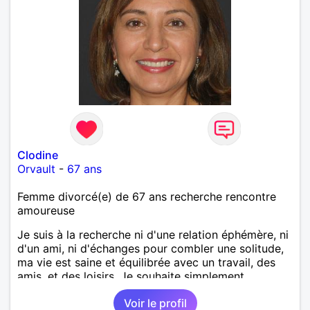
Clodine
Orvault
-
67 ans
Femme divorcé(e) de 67 ans recherche rencontre
amoureuse
Je suis à la recherche ni d'une relation éphémère, ni
d'un ami, ni d'échanges pour combler une solitude,
ma vie est saine et équilibrée avec un travail, des
amis, et des loisirs. Je souhaite simplement
rencontrer un homme de la région de Orvault qui
Voir le profil
recherche une relation sérieuse !