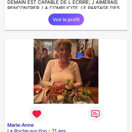
DEMAIN EST CAPABLE DE L ECRIRE; J AIMERAIS
RENCONTRER, LA COMPLICITE, LE PARTAGE DES
BELLES CHOSES DE LA VIE : BALADES, VOYAGES
Voir le profil
EN FRANCE OU AILLEURS. ETRE A L ECOUTE DE L
AUTRE, ET LA VIE SERA PLUS BELLE
ENCORE.....................
Marie-Anne
La Roche-sur-Yon
-
71 ans