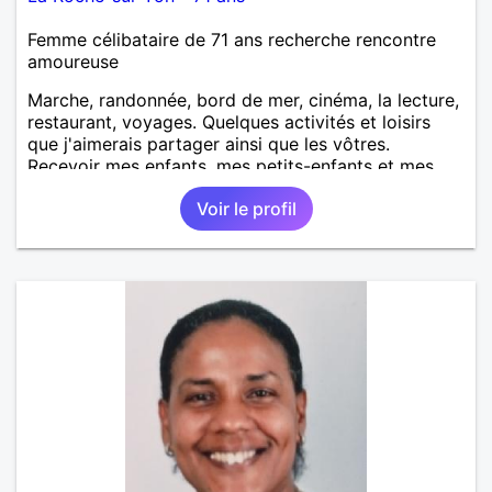
Femme célibataire de 71 ans recherche rencontre
amoureuse
Marche, randonnée, bord de mer, cinéma, la lecture,
restaurant, voyages. Quelques activités et loisirs
que j'aimerais partager ainsi que les vôtres.
Recevoir mes enfants, mes petits-enfants et mes
amis. Bénévolat auprès des enfants à l’école, pour le
Voir le profil
cinéma indépendant... Se rencontrer, être à l’écoute,
échanger avec une personne de confiance, pour une
vie de partage, de tendresse. Les voyages et où
randonnées en France ou à l'étranger à deux en
dehors des sentiers battus me raviraient. Je
m'engage à répondre à votre message. Au plaisir de
vous lire.