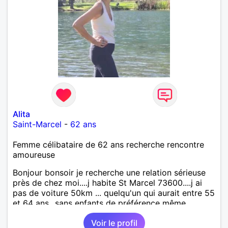
Alita
Saint-Marcel
-
62 ans
Femme célibataire de 62 ans recherche rencontre
amoureuse
Bonjour bonsoir je recherche une relation sérieuse
près de chez moi....j habite St Marcel 73600....j ai
pas de voiture 50km ... quelqu'un qui aurait entre 55
et 64 ans...sans enfants de préférence même
adultes et qui n aurait garder aucun contact avec
Voir le profil
une où plusieurs ex...si vous correspondez à ma