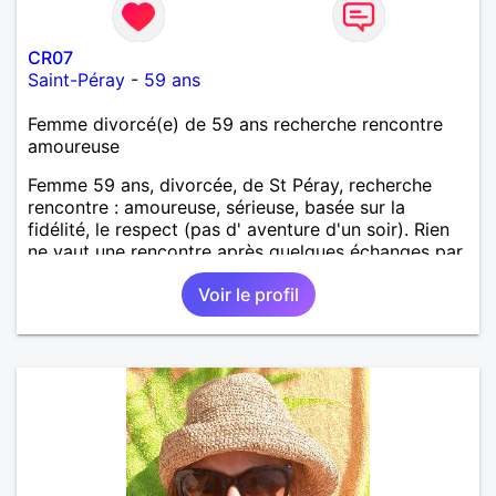
CR07
Saint-Péray
-
59 ans
Femme divorcé(e) de 59 ans recherche rencontre
amoureuse
Femme 59 ans, divorcée, de St Péray, recherche
rencontre : amoureuse, sérieuse, basée sur la
fidélité, le respect (pas d' aventure d'un soir). Rien
ne vaut une rencontre après quelques échanges par
messages pour savoir si il y a un feeling entre les
Voir le profil
deux et le désir de se revoir. Au plaisir de se
découvrir...