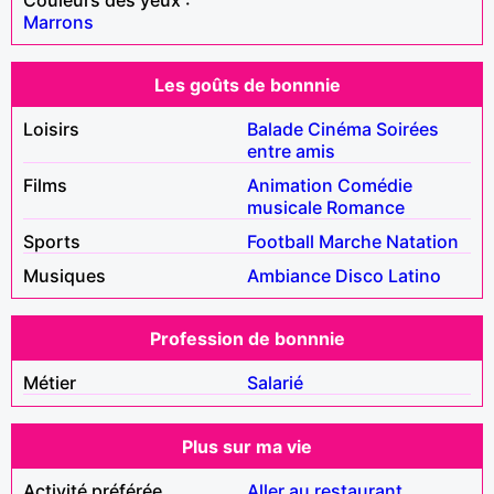
Marrons
Les goûts de bonnnie
Loisirs
Balade
Cinéma
Soirées
entre amis
Films
Animation
Comédie
musicale
Romance
Sports
Football
Marche
Natation
Musiques
Ambiance
Disco
Latino
Profession de bonnnie
Métier
Salarié
Plus sur ma vie
Activité préférée
Aller au restaurant