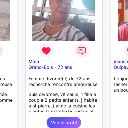
Mina
mami
Grand-Bois
-
72 ans
Guipa
ans
Femme divorcé(e) de 72 ans
bonjou
ureuse
recherche rencontre amoureuse
recher
un bou
nnée
Suis divorcee, vit seule, 1 fille é
 homme
couple 2 petits enfants, j habite
x
a st pierre, j aime la cuisine les
plantes la marche,tv, restos et
voyages 1m65 68 kgse
Voir le profil