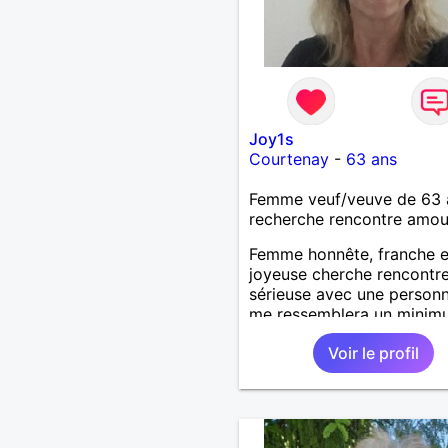
Joy1s
Courtenay
-
63 ans
Femme veuf/veuve de 63 
recherche rencontre amo
Femme honnête, franche e
joyeuse cherche rencontr
sérieuse avec une personn
me ressemblera un minimum
des défauts comme tout l
Voir le profil
monde et souhaite une vi
sereine dans une relation 
long terme.