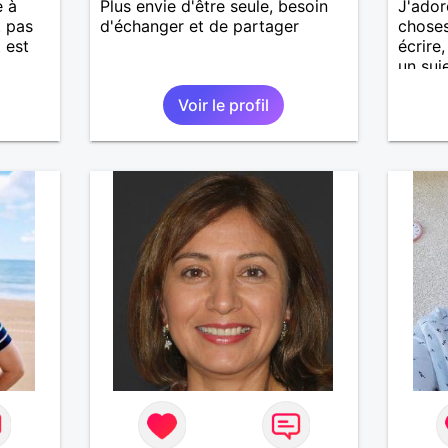
e à
Plus envie d'être seule, besoin
J'ador
t pas
d'échanger et de partager
choses,
 est
écrire
un suj
profite
Voir le profil
simple