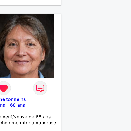
ine tonneins
ins
-
68 ans
 veuf/veuve de 68 ans
che rencontre amoureuse