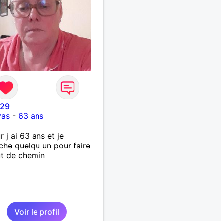
e29
vas
-
63 ans
r j ai 63 ans et je
che quelqu un pour faire
t de chemin
Voir le profil