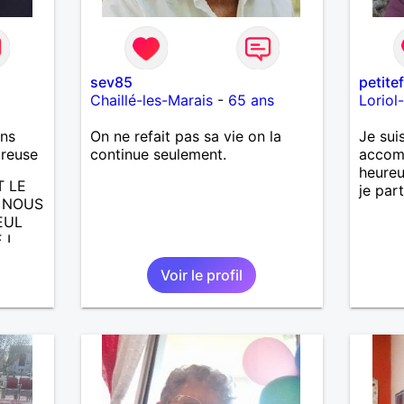
sev85
petite
Chaillé-les-Marais
-
65 ans
Loriol
ans
On ne refait pas sa vie on la
Je sui
ureuse
continue seulement.
accomp
heureu
T LE
je par
A NOUS
EUL
 L
Voir le profil
CITE,
ADES,
UTE
ERA