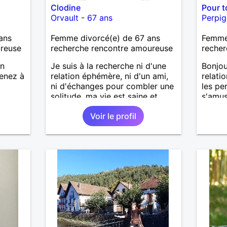
Clodine
Pour t
Orvault
-
67 ans
Perpi
ans
Femme divorcé(e) de 67 ans
Femme
ureuse
recherche rencontre amoureuse
recher
en
Je suis à la recherche ni d'une
Bonjou
renez à
relation éphémère, ni d'un ami,
relati
ni d'échanges pour combler une
les pe
solitude, ma vie est saine et
s'amus
équilibrée avec un travail, des
Voir le profil
amis, et des loisirs. Je souhaite
simplement rencontrer un
homme de la région de Orvault
qui recherche une relation
sérieuse !