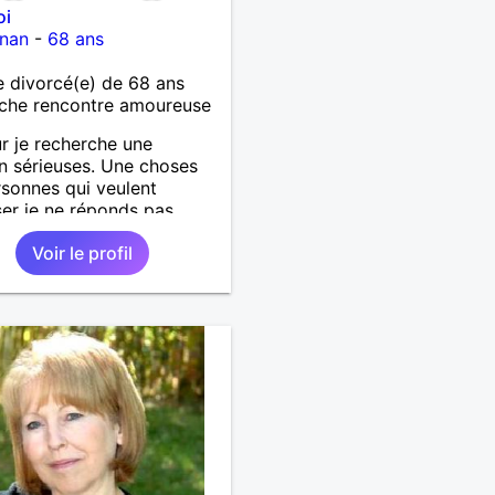
oi
gnan
-
68 ans
 divorcé(e) de 68 ans
che rencontre amoureuse
r je recherche une
on sérieuses. Une choses
rsonnes qui veulent
er je ne réponds pas....
Voir le profil