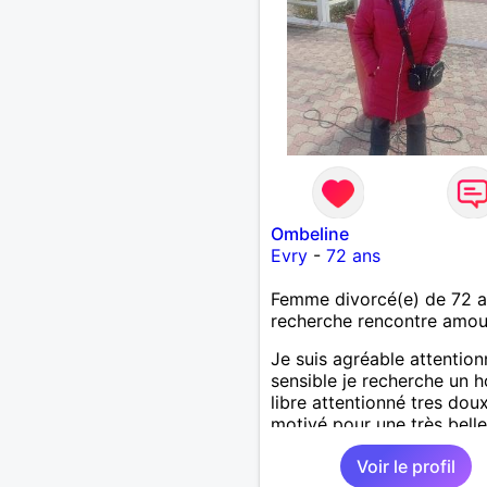
Ombeline
Evry
-
72 ans
Femme divorcé(e) de 72 
recherche rencontre amo
Je suis agréable attentio
sensible je recherche un
libre attentionné tres dou
motivé pour une très belle
longue histoire sérieuse et
Voir le profil
sincère