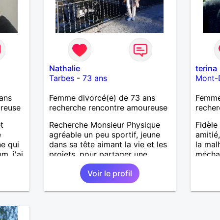
Nathalie
terina
Tarbes
-
73 ans
Mont-
ans
Femme divorcé(e) de 73 ans
Femme
ureuse
recherche rencontre amoureuse
recher
t
Recherche Monsieur Physique
Fidèl
e
agréable un peu sportif, jeune
amitié
e qui
dans sa tête aimant la vie et les
la mal
. j'ai
projets, pour partager une
méchan
e
relation sérieuse basée sur la
Voir le profil
e
confiance je vous espère J.J
sur du