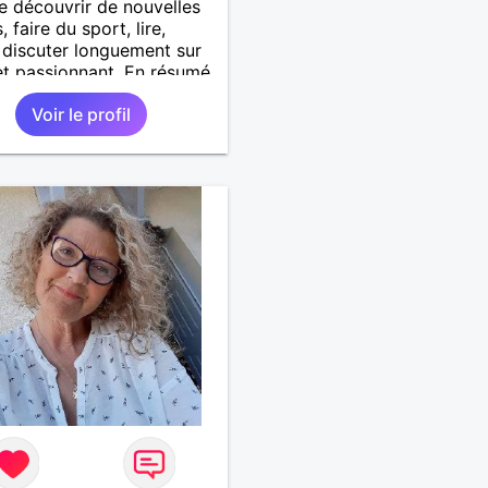
e découvrir de nouvelles
 faire du sport, lire,
, discuter longuement sur
et passionnant. En résumé,
r de la vie, tout
Voir le profil
ment!