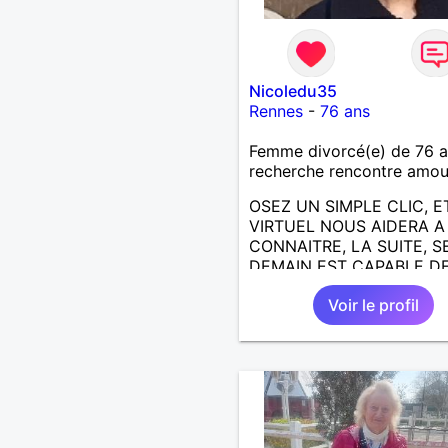
Nicoledu35
Rennes
-
76 ans
Femme divorcé(e) de 76 
recherche rencontre amo
OSEZ UN SIMPLE CLIC, E
VIRTUEL NOUS AIDERA 
CONNAITRE, LA SUITE, S
DEMAIN EST CAPABLE DE
ECRIRE; J AIMERAIS
Voir le profil
RENCONTRER, LA COMPLI
LE PARTAGE DES BELLES
CHOSES DE LA VIE : BAL
VOYAGES EN FRANCE OU
AILLEURS. ETRE A L ECO
DE L AUTRE, ET LA VIE S
PLUS BELLE
ENCORE.....................