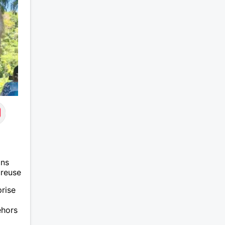
ans
ureuse
prise
ehors