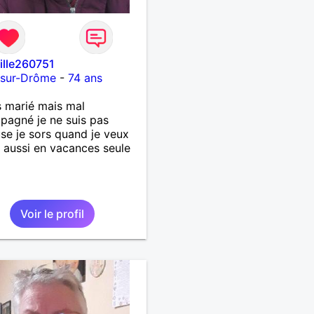
fille260751
-sur-Drôme
-
74 ans
s marié mais mal
agné je ne suis pas
se je sors quand je veux
t aussi en vacances seule
Voir le profil