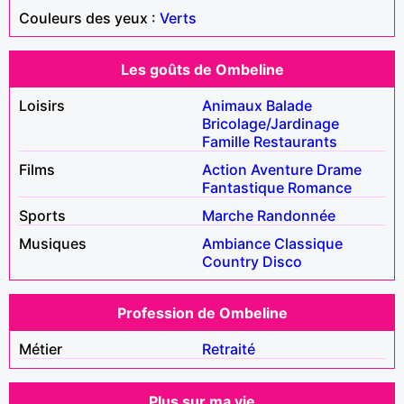
Couleurs des yeux :
Verts
Les goûts de Ombeline
Loisirs
Animaux
Balade
Bricolage/Jardinage
Famille
Restaurants
Films
Action
Aventure
Drame
Fantastique
Romance
Sports
Marche
Randonnée
Musiques
Ambiance
Classique
Country
Disco
Profession de Ombeline
Métier
Retraité
Plus sur ma vie