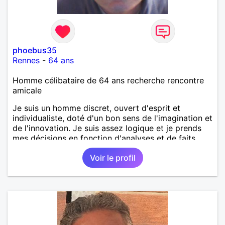
phoebus35
Rennes
-
64 ans
Homme célibataire de 64 ans recherche rencontre
amicale
Je suis un homme discret, ouvert d'esprit et
individualiste, doté d'un bon sens de l'imagination et
de l'innovation. Je suis assez logique et je prends
mes décisions en fonction d'analyses et de faits
rationnels. Je suis honnête, franc, objectif et
Voir le profil
impartial. Je peux passer énormément de temps à
comprendre quelque chose qui m'intéresse et j'aime
en parler aux autres. Même s'il m'en coûte un peu
de m'impliquer dans une relation sérieuse et
romantique, je prends ça très au sérieux et je
m'efforce de construire une relation solide pour
concrétiser ses projets de vie en commun.