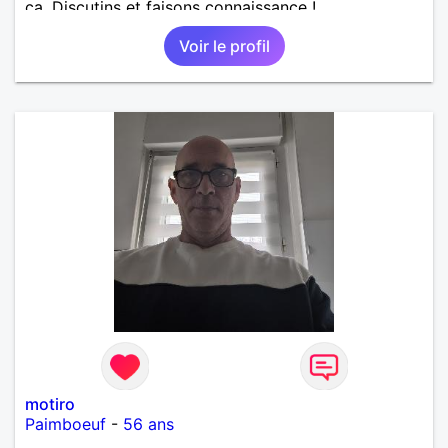
ça. Discutins et faisons connaissance !
Voir le profil
motiro
Paimboeuf
-
56 ans