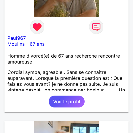
Paul967
Moulins
-
67 ans
Homme divorcé(e) de 67 ans recherche rencontre
amoureuse
Cordial sympa, agreable . Sans se connaitre
auparavant. Lorsque la première question est : Que
faisiez vous avant? je ne donne pas suite. Je suis
vintage désolé , on commence par bonjour .......... Un
minimum ...... Je ne suis pas docteur , banquier,
Voir le profil
psycholoque , philantrope, mécène.