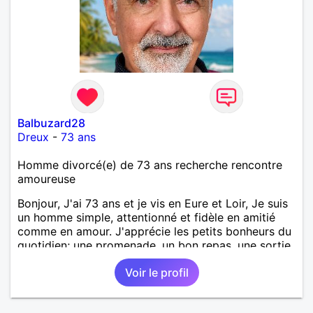
Balbuzard28
Dreux
-
73 ans
Homme divorcé(e) de 73 ans recherche rencontre
amoureuse
Bonjour, J'ai 73 ans et je vis en Eure et Loir, Je suis
un homme simple, attentionné et fidèle en amitié
comme en amour. J'apprécie les petits bonheurs du
quotidien; une promenade, un bon repas, une sortie,
une discision agréable ou un moment de détente à
Voir le profil
deux. Je souhaite rencontrer une femme douce,
honnête et bienveillante, avec qui partager des
moments de complicité, de rire et de confiance. Je