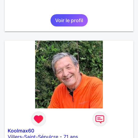
Voir le profil
Koolmax60
Villers-Saint-Sépulcre
-
71 ans