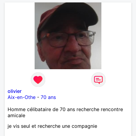
crois qu'une belle relation commence souvent par
une belle amitié et qu'il n'est jamais trop tard pour
écrire une nouvelle histoire. Si vous aimez les
échanges sincères, les valeurs de respect et de
simplicité, nous pourrions faire connaissance autour
d'un café suivi d'une balade, sans précipitation et
laisser le temps faire le reste. Au plaisir de vous lire.
olivier
Aix-en-Othe
-
70 ans
Homme célibataire de 70 ans recherche rencontre
amicale
je vis seul et recherche une compagnie