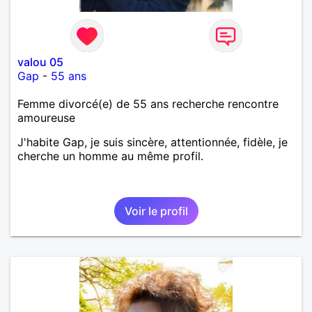
valou 05
Gap
-
55 ans
Femme divorcé(e) de 55 ans recherche rencontre
amoureuse
J'habite Gap, je suis sincère, attentionnée, fidèle, je
cherche un homme au même profil.
Voir le profil