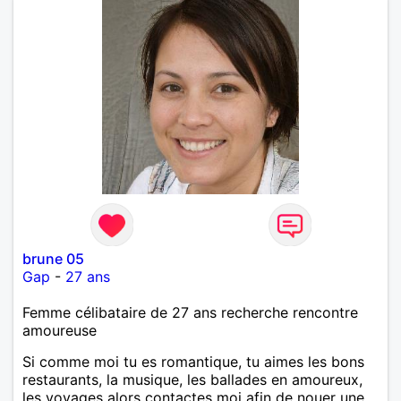
brune 05
Gap
-
27 ans
Femme célibataire de 27 ans recherche rencontre
amoureuse
Si comme moi tu es romantique, tu aimes les bons
restaurants, la musique, les ballades en amoureux,
les voyages alors contactes moi afin de nouer une