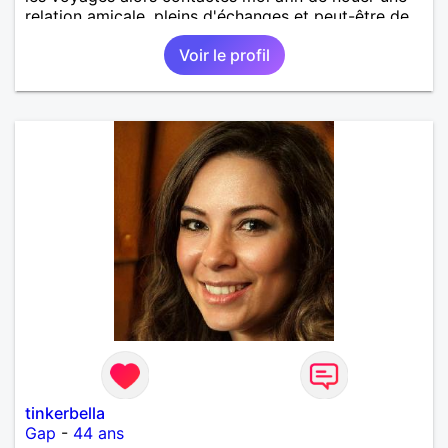
relation amicale, pleins d'échanges et peut-être de
là naîtra une belle histoire d'amour.
Voir le profil
tinkerbella
Gap
-
44 ans